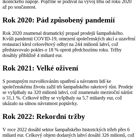
ikonického nápoje. Pojďme se podívat na vývoj trhu od roku 2020
až po současnost.
Rok 2020: Pád způsobený pandemií
Rok 2020 znamenal dramatický propad prodejů šampaňského.
Kvůli pandemii COVID-19, omezení společenských akcí a uzavření
restaurací klesl celosvětový odbyt na 244 milionů lahví, což
představovalo pokles o 18 % oproti předchozímu roku. Tržby
dosáhly přibližně 4 miliard eur.
Rok 2021: Velké oživení
S postupným rozvolňováním opatření a návratem lidí ke
společenskému životu zažil trh šampaňského raketový růst. Prodeje
se vyšplhaly na 320 milionů lahví, což znamenalo meziroční nárůst
o 31,1 %. Celkové tržby se vyšplhaly na 5,7 miliardy eur, což
ukázalo na silnou návratnost poptávky.
Rok 2022: Rekordní tržby
V roce 2022 dosáhl sektor šampaňského historických tržeb přes 6
miliard eur. Celkový objem dodaných lahví dosáhl 326 milionů, což