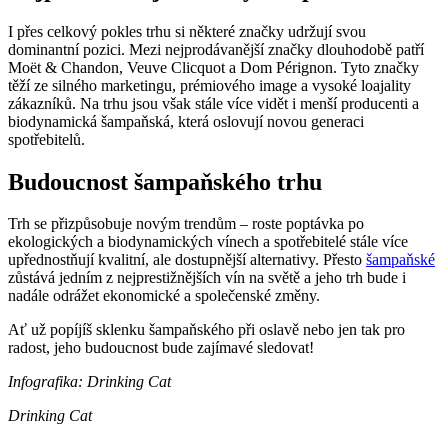
I přes celkový pokles trhu si některé značky udržují svou
dominantní pozici. Mezi nejprodávanější značky dlouhodobě patří
Moët & Chandon, Veuve Clicquot a Dom Pérignon. Tyto značky
těží ze silného marketingu, prémiového image a vysoké loajality
zákazníků. Na trhu jsou však stále více vidět i menší producenti a
biodynamická šampaňská, která oslovují novou generaci
spotřebitelů.
Budoucnost šampaňského trhu
Trh se přizpůsobuje novým trendům – roste poptávka po
ekologických a biodynamických vínech a spotřebitelé stále více
upřednostňují kvalitní, ale dostupnější alternativy. Přesto
šampaňské
zůstává jedním z nejprestižnějších vín na světě a jeho trh bude i
nadále odrážet ekonomické a společenské změny.
Ať už popíjíš sklenku šampaňského při oslavě nebo jen tak pro
radost, jeho budoucnost bude zajímavé sledovat!
Infografika: Drinking Cat
Drinking Cat