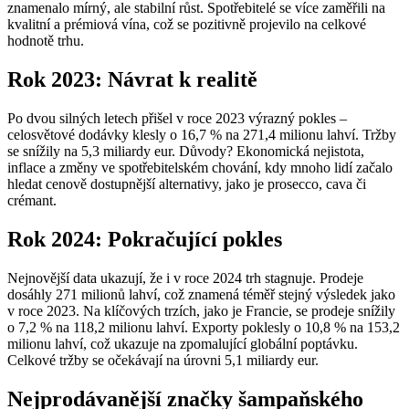
znamenalo mírný, ale stabilní růst. Spotřebitelé se více zaměřili na
kvalitní a prémiová vína, což se pozitivně projevilo na celkové
hodnotě trhu.
Rok 2023: Návrat k realitě
Po dvou silných letech přišel v roce 2023 výrazný pokles –
celosvětové dodávky klesly o 16,7 % na 271,4 milionu lahví. Tržby
se snížily na 5,3 miliardy eur. Důvody? Ekonomická nejistota,
inflace a změny ve spotřebitelském chování, kdy mnoho lidí začalo
hledat cenově dostupnější alternativy, jako je prosecco, cava či
crémant.
Rok 2024: Pokračující pokles
Nejnovější data ukazují, že i v roce 2024 trh stagnuje. Prodeje
dosáhly 271 milionů lahví, což znamená téměř stejný výsledek jako
v roce 2023. Na klíčových trzích, jako je Francie, se prodeje snížily
o 7,2 % na 118,2 milionu lahví. Exporty poklesly o 10,8 % na 153,2
milionu lahví, což ukazuje na zpomalující globální poptávku.
Celkové tržby se očekávají na úrovni 5,1 miliardy eur.
Nejprodávanější značky šampaňského