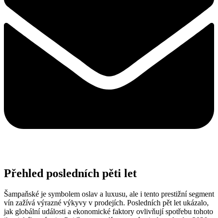
Přehled posledních pěti let
Šampaňské je symbolem oslav a luxusu, ale i tento prestižní segment
vín zažívá výrazné výkyvy v prodejích. Posledních pět let ukázalo,
jak globální události a ekonomické faktory ovlivňují spotřebu tohoto