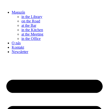
Přejít
k
Magazín
obsahu
in the Library
on the Road
at the Bar
in the Kitchen
at the Meeting
in the Office
O nás
Kontakt
Newsletter