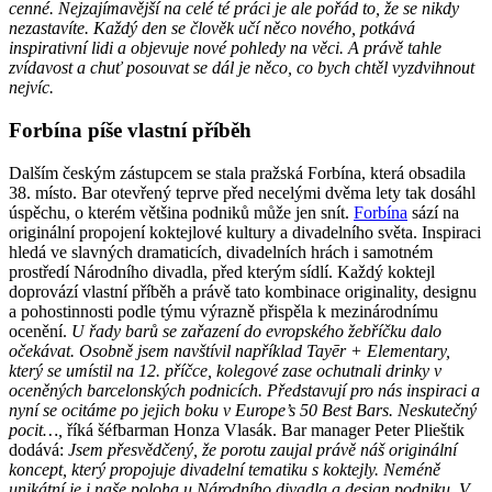
cenné. Nejzajímavější na celé té práci je ale pořád to, že se nikdy
nezastavíte. Každý den se člověk učí něco nového, potkává
inspirativní lidi a objevuje nové pohledy na věci. A právě tahle
zvídavost a chuť posouvat se dál je něco, co bych chtěl vyzdvihnout
nejvíc.
Forbína píše vlastní příběh
Dalším českým zástupcem se stala pražská Forbína, která obsadila
38. místo. Bar otevřený teprve před necelými dvěma lety tak dosáhl
úspěchu, o kterém většina podniků může jen snít.
Forbína
sází na
originální propojení koktejlové kultury a divadelního světa. Inspiraci
hledá ve slavných dramaticích, divadelních hrách i samotném
prostředí Národního divadla, před kterým sídlí. Každý koktejl
doprovází vlastní příběh a právě tato kombinace originality, designu
a pohostinnosti podle týmu výrazně přispěla k mezinárodnímu
ocenění.
U řady barů se zařazení do evropského žebříčku dalo
očekávat. Osobně jsem navštívil například Tayēr + Elementary,
který se umístil na 12. příčce, kolegové zase ochutnali drinky v
oceněných barcelonských podnicích. Představují pro nás inspiraci a
nyní se ocitáme po jejich boku v Europe’s 50 Best Bars. Neskutečný
pocit…,
říká šéfbarman Honza Vlasák. Bar manager Peter Plieštik
dodává:
Jsem přesvědčený, že porotu zaujal právě náš originální
koncept, který propojuje divadelní tematiku s koktejly. Neméně
unikátní je i naše poloha u Národního divadla a design podniku. V