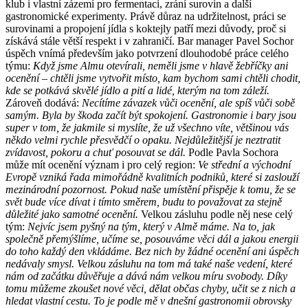
klub i vlastní zázemí pro fermentaci, zrání surovin a další
gastronomické experimenty. Právě důraz na udržitelnost, práci se
surovinami a propojení jídla s koktejly patří mezi důvody, proč si
získává stále větší respekt i v zahraničí. Bar manager Pavel Sochor
úspěch vnímá především jako potvrzení dlouhodobé práce celého
týmu:
Když jsme Almu otevírali, neměli jsme v hlavě žebříčky ani
ocenění – chtěli jsme vytvořit místo, kam bychom sami chtěli chodit,
kde se potkává skvělé jídlo a pití a lidé, kterým na tom záleží.
Zároveň dodává:
Necítíme závazek vůči ocenění, ale spíš vůči sobě
samým. Byla by škoda začít být spokojení. Gastronomie i bary jsou
super v tom, že jakmile si myslíte, že už všechno víte, většinou vás
někdo velmi rychle přesvědčí o opaku. Nejdůležitější je neztratit
zvídavost, pokoru a chuť posouvat se dál.
Podle Pavla Sochora
může mít ocenění význam i pro celý region:
Ve střední a východní
Evropě vzniká řada mimořádně kvalitních podniků, které si zaslouží
mezinárodní pozornost. Pokud naše umístění přispěje k tomu, že se
svět bude více dívat i tímto směrem, budu to považovat za stejně
důležité jako samotné ocenění.
Velkou zásluhu podle něj nese celý
tým:
Nejvíc jsem pyšný na tým, který v Almě máme. Na to, jak
společně přemýšlíme, učíme se, posouváme věci dál a jakou energii
do toho každý den vkládáme. Bez nich by žádné ocenění ani úspěch
nedávaly smysl. Velkou zásluhu na tom má také naše vedení, které
nám od začátku důvěřuje a dává nám velkou míru svobody. Díky
tomu můžeme zkoušet nové věci, dělat občas chyby, učit se z nich a
hledat vlastní cestu. To je podle mě v dnešní gastronomii obrovsky