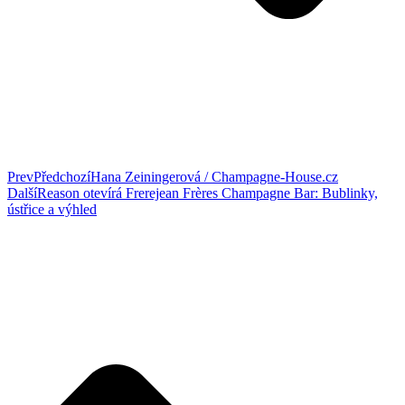
Prev
Předchozí
Hana Zeiningerová / Champagne-House.cz
Další
Reason otevírá Frerejean Frères Champagne Bar: Bublinky,
ústřice a výhled