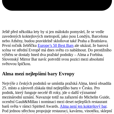
Ještě před několika lety by si jen málokdo pomyslel, že se vedle
zavedených koktejlových metropolí, jako jsou Londýn, Barcelona
nebo Athény, budou pravidelně skloňovat také Praha a Bratislava.
První ročník žebříčku
Europe’s 50 Best Bars
ale ukázal, že barová
scéna ve střední Evropě má dnes světu co nabídnout. Do prestižního
výběru se dostaly hned dva pražské podniky – Alma a Forbína.
Slovenský Mirror Bar navíc potvrdil svou pozici mezi absolutní
světovou špičkou.
Alma mezi nejlepšími bary Evropy
Nejvýše z českých podniků se umístila pražská Alma, která obsadila
25. místo a zároveň získala titul nejlepšího baru v Česku. Pro
podnik, který funguje necelé tři roky, jde o další významné
mezinárodní uznání. Navazuje totiž na zařazení do Michelin Guide,
ocenění Gault&Millau i nominaci mezi deset nejlepších restaurant
barů světa v rámci Spirited Awards.
Alma není jen koktejlový bar
.
Pod jednou střechou propojuje restauraci, kavárnu, vinotéku, sklepní