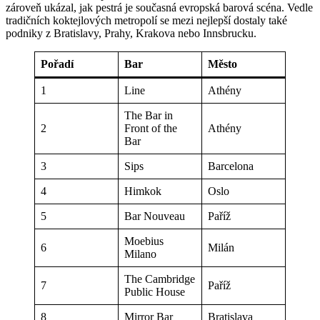
zároveň ukázal, jak pestrá je současná evropská barová scéna. Vedle
tradičních koktejlových metropolí se mezi nejlepší dostaly také
podniky z Bratislavy, Prahy, Krakova nebo Innsbrucku.
Pořadí
Bar
Město
1
Line
Athény
The Bar in
2
Front of the
Athény
Bar
3
Sips
Barcelona
4
Himkok
Oslo
5
Bar Nouveau
Paříž
Moebius
6
Milán
Milano
The Cambridge
7
Paříž
Public House
8
Mirror Bar
Bratislava