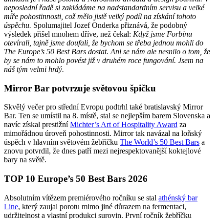
neposlední řadě si zakládáme na nadstandardním servisu a velké
míře pohostinnosti, což mělo jistě velký podíl na získání tohoto
úspěchu.
Spolumajitel Jozef Onderka přiznává, že podobný
výsledek přišel mnohem dříve, než čekal:
Když jsme Forbínu
otevírali, tajně jsme doufali, že bychom se třeba jednou mohli do
The Europe’s 50 Best Bars dostat. Ani se nám ale nesnilo o tom, že
by se nám to mohlo povést již v druhém roce fungování. Jsem na
náš tým velmi hrdý.
Mirror Bar potvrzuje světovou špičku
Skvělý večer pro střední Evropu podtrhl také bratislavský Mirror
Bar. Ten se umístil na 8. místě, stal se nejlepším barem Slovenska a
navíc získal prestižní
Michter’s Art of Hospitality Award
za
mimořádnou úroveň pohostinnosti. Mirror tak navázal na loňský
úspěch v hlavním světovém žebříčku
The World’s 50 Best Bars
a
znovu potvrdil, že dnes patří mezi nejrespektovanější koktejlové
bary na světě.
TOP 10 Europe’s 50 Best Bars 2026
Absolutním vítězem premiérového ročníku se stal
at
hénský bar
Line
, který zaujal porotu mimo jiné důrazem na fermentaci,
udržitelnost a vlastní produkci surovin. První ročník žebříčku