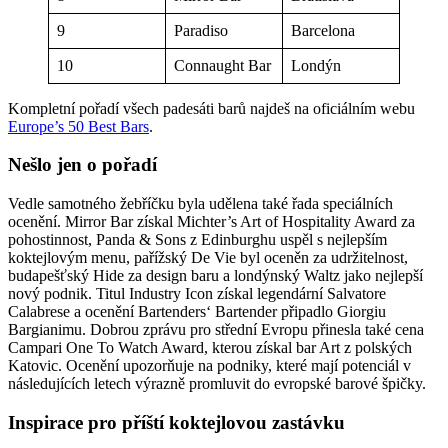
9
Paradiso
Barcelona
10
Connaught Bar
Londýn
Kompletní pořadí všech padesáti barů najdeš na oficiálním webu
Europe’s 50 Best Bars
.
Nešlo jen o pořadí
Vedle samotného žebříčku byla udělena také řada speciálních
ocenění. Mirror Bar získal Michter’s Art of Hospitality Award za
pohostinnost, Panda & Sons z Edinburghu uspěl s nejlepším
koktejlovým menu, pařížský De Vie byl oceněn za udržitelnost,
budapešťský Hide za design baru a londýnský Waltz jako nejlepší
nový podnik. Titul Industry Icon získal legendární Salvatore
Calabrese a ocenění Bartenders‘ Bartender připadlo Giorgiu
Bargianimu. Dobrou zprávu pro střední Evropu přinesla také cena
Campari One To Watch Award, kterou získal bar Art z polských
Katovic. Ocenění upozorňuje na podniky, které mají potenciál v
následujících letech výrazně promluvit do evropské barové špičky.
Inspirace pro příští koktejlovou zastávku