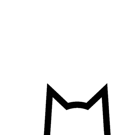
Přejít
k
obsahu