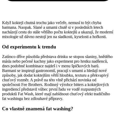
Když koktejl chutná trochu jako večeře, nemusí to být chyba
barmana. Naopak. Slané a umami chutě si v posledních letech
nacházejí cestu do stále většího počtu koktejlů a ukazují, že moderní
mixologie už dávno nestojí jen na sladkosti, kyselosti a hořkosti.
Od experimentu k trendu
Zatímco dříve působila představa drinku se stopou slaniny, hnědého
másla nebo pečené kachny jako experiment pro hrstku nadšenců,
dnes podobné kombinace najdeš i v menu špičkových barů.
Barmani se inspirují gastronomií, pracují s umami a hledají nové
způsoby, jak dodat koktejlům větší hloubku, texturu a překvapivý
chuťový rozměr. A právě na této vlně přichází novinka od
společnosti Fee Brothers. Rodinný výrobce bitters a koktejlových
ingrediencí představil vůbec první řadu ve vodě rozpustných
produktů Fat Wash, které mají nabídnout chuťový efekt tradičního
fat washingu bez zdlouhavé přípravy.
Co vlastně znamená fat washing?