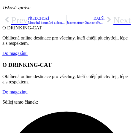
Tisková zpráva
Prev
Next
PŘEDCHOZÍ
DALŠÍ
Párování doutníků a drinků: Hledání dokonalé souhry
Jägermeister Orange představuje jednoduchý long drink: Zlatokopka
O DRINKING-CAT
Oblíbená online destinace pro všechny, kteří chtějí pít chytřeji, lépe
a s respektem.
Do magazínu
O DRINKING-CAT
Oblíbená online destinace pro všechny, kteří chtějí pít chytřeji, lépe
a s respektem.
Do magazínu
Sdílej tento článek: