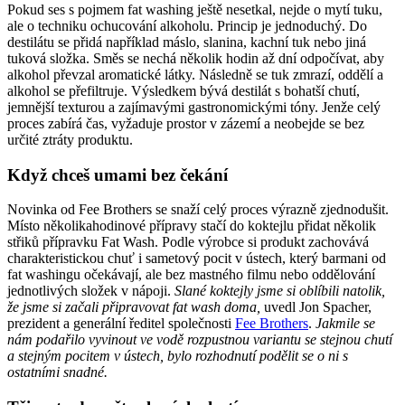
Pokud ses s pojmem fat washing ještě nesetkal, nejde o mytí tuku,
ale o techniku ochucování alkoholu. Princip je jednoduchý. Do
destilátu se přidá například máslo, slanina, kachní tuk nebo jiná
tuková složka. Směs se nechá několik hodin až dní odpočívat, aby
alkohol převzal aromatické látky. Následně se tuk zmrazí, oddělí a
alkohol se přefiltruje. Výsledkem bývá destilát s bohatší chutí,
jemnější texturou a zajímavými gastronomickými tóny. Jenže celý
proces zabírá čas, vyžaduje prostor v zázemí a neobejde se bez
určité ztráty produktu.
Když chceš umami bez čekání
Novinka od Fee Brothers se snaží celý proces výrazně zjednodušit.
Místo několikahodinové přípravy stačí do koktejlu přidat několik
střiků přípravku Fat Wash. Podle výrobce si produkt zachovává
charakteristickou chuť i sametový pocit v ústech, který barmani od
fat washingu očekávají, ale bez mastného filmu nebo oddělování
jednotlivých složek v nápoji.
Slané koktejly jsme si oblíbili natolik,
že jsme si začali připravovat fat wash doma,
uvedl Jon Spacher,
prezident a generální ředitel společnosti
Fee Brothers
.
Jakmile se
nám podařilo vyvinout ve vodě rozpustnou variantu se stejnou chutí
a stejným pocitem v ústech, bylo rozhodnutí podělit se o ni s
ostatními snadné.