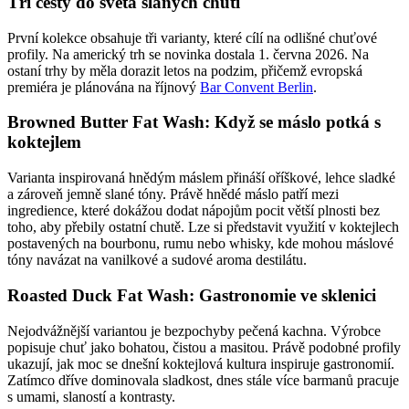
Tři cesty do světa slaných chutí
První kolekce obsahuje tři varianty, které cílí na odlišné chuťové
profily. Na americký trh se novinka dostala 1. června 2026. Na
ostaní trhy by měla dorazit letos na podzim, přičemž evropská
premiéra je plánována na říjnový
Bar Convent Berlin
.
Browned Butter Fat Wash: Když se máslo potká s
koktejlem
Varianta inspirovaná hnědým máslem přináší oříškové, lehce sladké
a zároveň jemně slané tóny. Právě hnědé máslo patří mezi
ingredience, které dokážou dodat nápojům pocit větší plnosti bez
toho, aby přebily ostatní chutě. Lze si představit využití v koktejlech
postavených na bourbonu, rumu nebo whisky, kde mohou máslové
tóny navázat na vanilkové a sudové aroma destilátu.
Roasted Duck Fat Wash: Gastronomie ve sklenici
Nejodvážnější variantou je bezpochyby pečená kachna. Výrobce
popisuje chuť jako bohatou, čistou a masitou. Právě podobné profily
ukazují, jak moc se dnešní koktejlová kultura inspiruje gastronomií.
Zatímco dříve dominovala sladkost, dnes stále více barmanů pracuje
s umami, slaností a kontrasty.