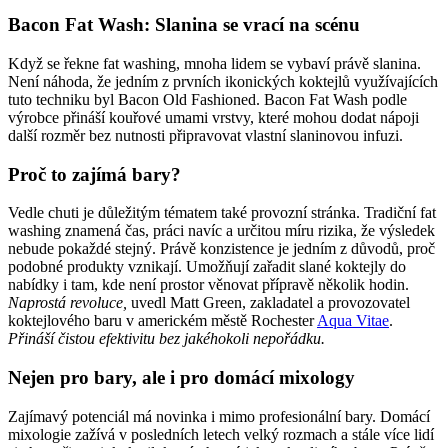
Bacon Fat Wash: Slanina se vrací na scénu
Když se řekne fat washing, mnoha lidem se vybaví právě slanina.
Není náhoda, že jedním z prvních ikonických koktejlů využívajících
tuto techniku byl Bacon Old Fashioned. Bacon Fat Wash podle
výrobce přináší kouřové umami vrstvy, které mohou dodat nápoji
další rozměr bez nutnosti připravovat vlastní slaninovou infuzi.
Proč to zajímá bary?
Vedle chuti je důležitým tématem také provozní stránka. Tradiční fat
washing znamená čas, práci navíc a určitou míru rizika, že výsledek
nebude pokaždé stejný. Právě konzistence je jedním z důvodů, proč
podobné produkty vznikají. Umožňují zařadit slané koktejly do
nabídky i tam, kde není prostor věnovat přípravě několik hodin.
Naprostá revoluce,
uvedl Matt Green, zakladatel a provozovatel
koktejlového baru v americkém městě Rochester
Aqua Vitae
.
Přináší čistou efektivitu bez jakéhokoli nepořádku.
Nejen pro bary, ale i pro domácí mixology
Zajímavý potenciál má novinka i mimo profesionální bary. Domácí
mixologie zažívá v posledních letech velký rozmach a stále více lidí