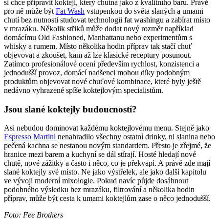
si chce připravit koktejl, který chutná jako z kvalitního baru. Právě
pro ně může být
Fat Wash
vstupenkou do světa slaných a umami
chutí bez nutnosti studovat technologii fat washingu a zabírat místo
v mrazáku. Několik střiků může dodat nový rozměr například
domácímu Old Fashioned, Manhattanu nebo experimentům s
whisky a rumem. Místo několika hodin příprav tak stačí chuť
objevovat a zkoušet, kam až lze klasické receptury posunout.
Zatímco profesionálové ocení především rychlost, konzistenci a
jednodušší provoz, domácí nadšenci mohou díky podobným
produktům objevovat nové chuťové kombinace, které byly ještě
nedávno vyhrazené spíše koktejlovým specialistům.
Jsou slané koktejly budoucností?
Asi nebudou dominovat každému koktejlovému menu. Stejně jako
Espresso Martini
nenahradilo všechny ostatní drinky, ni slanina nebo
pečená kachna se nestanou novým standardem. Přesto je zřejmé, že
hranice mezi barem a kuchyní se dál stírají. Hosté hledají nové
chutě, nové zážitky a často i něco, co je překvapí. A právě zde mají
slané koktejly své místo. Ne jako výstřelek, ale jako další kapitolu
ve vývoji moderní mixologie. Pokud navíc půjde dosáhnout
podobného výsledku bez mrazáku, filtrování a několika hodin
příprav, může být cesta k umami koktejlům zase o něco jednodušší.
Foto: Fee Brothers