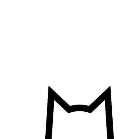
Přejít
k
obsahu