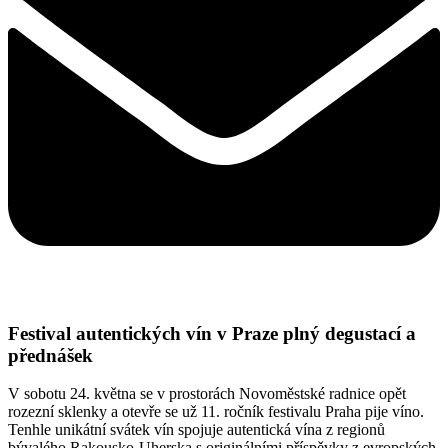
Festival autentických vín v Praze plný degustací a
přednášek
V sobotu 24. května se v prostorách Novoměstské radnice opět
rozezní sklenky a otevře se už 11. ročník festivalu Praha pije víno.
Tenhle unikátní svátek vín spojuje autentická vína z regionů
bývalého Rakousko-Uherska s originálními příspěvky z evropských