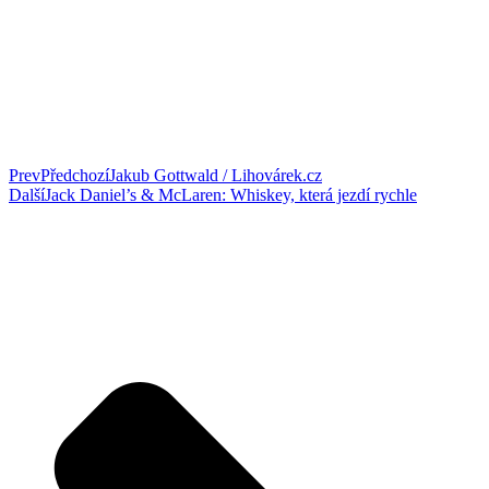
Prev
Předchozí
Jakub Gottwald / Lihovárek.cz
Další
Jack Daniel’s & McLaren: Whiskey, která jezdí rychle