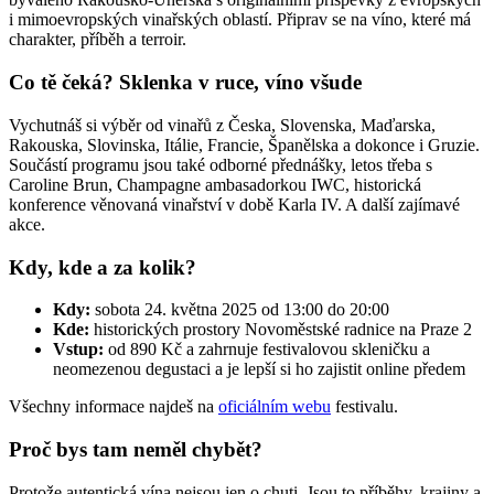
i mimoevropských vinařských oblastí. Připrav se na víno, které má
charakter, příběh a terroir.
Co tě čeká? Sklenka v ruce, víno všude
Vychutnáš si výběr od vinařů z Česka, Slovenska, Maďarska,
Rakouska, Slovinska, Itálie, Francie, Španělska a dokonce i Gruzie.
Součástí programu jsou také odborné přednášky, letos třeba s
Caroline Brun, Champagne ambasadorkou IWC, historická
konference věnovaná vinařství v době Karla IV. A další zajímavé
akce.
Kdy, kde a za kolik?
Kdy:
sobota 24. května 2025 od 13:00 do 20:00
Kde:
historických prostory Novoměstské radnice na Praze 2
Vstup:
od 890 Kč a zahrnuje festivalovou skleničku a
neomezenou degustaci a je lepší si ho zajistit online předem
Všechny informace najdeš na
oficiálním webu
festivalu.
Proč bys tam neměl chybět?
Protože autentická vína nejsou jen o chuti. Jsou to příběhy, krajiny a