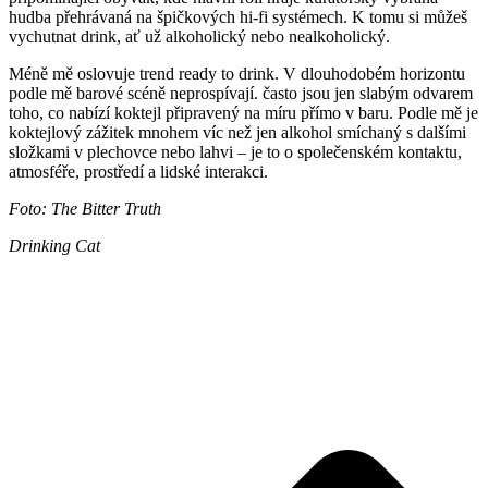
hudba přehrávaná na špičkových hi-fi systémech. K tomu si můžeš
vychutnat drink, ať už alkoholický nebo nealkoholický.
Méně mě oslovuje trend ready to drink. V dlouhodobém horizontu
podle mě barové scéně neprospívají. často jsou jen slabým odvarem
toho, co nabízí koktejl připravený na míru přímo v baru. Podle mě je
koktejlový zážitek mnohem víc než jen alkohol smíchaný s dalšími
složkami v plechovce nebo lahvi – je to o společenském kontaktu,
atmosféře, prostředí a lidské interakci.
Foto: The Bitter Truth
Drinking Cat