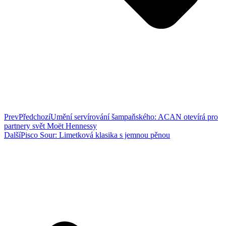
Prev
Předchozí
Umění servírování šampaňského: ACAN otevírá pro
partnery svět Moët Hennessy
Další
Pisco Sour: Limetková klasika s jemnou pěnou