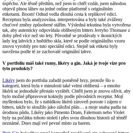
úspěchu. Ale těsně předtím, než jsem to chtěl vzdát, jsem náhodou
objevil plnou láhev na jedné online platformě s originálním
etiketami. Boom! Odtud vedla dlouhá cesta k replikové edici.
Receptura byla analyzována, interpretována a byly také zváženy
chuťové změny způsobené stářím. Výsledná tekutina byla vytvořena
tak, aby autenticky odpovídala oblíbeným bitters Jerryho Thomase z
doby před více než sto lety. Původně se prodávaly v ikonických
lady leg lahvích z hnědého skla, které se podle originálního vzoru
znovu vyrobily pro tuto speciální edici. Stejně tak etiketa byly
navržena podle té ze zachovalé originální lahve.
V portfoliu máš také rumy, likéry a gin. Jaká je tvoje vize pro
tyto produkty?
Likéry
jsem do portfolia zařadil poměrně brzy, protože šlo o
kategorii, která byla v minulosti také velmi oblíbená – a mnoho
likérů se jednoduše přestalo vyrábět. Chtěli jsem je znovu oživit, aby
bylo možné připravovat koktejly podle původních receptur. Mojí
myšlenkou bylo, že s nabídkou likérů zároveň poroste i zájem o
bitters, takže to sloužilo jako záložní plán… a moje snaha padla na
úrodnou půdu. Likéry jako Pimento Dram, Falernum nebo Violet
byly na počátku tohoto století i přes svou dlouhou historii už téměř
neznámé. Dnes mají své pevné místo za barem.