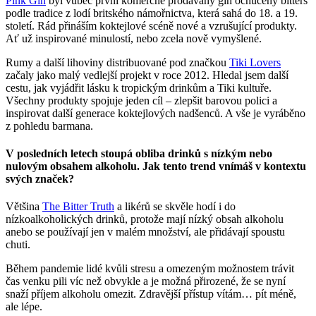
Pink Gin
byl vůbec první komerčně prodávaný gin ochucený bitters
podle tradice z lodí britského námořnictva, která sahá do 18. a 19.
století. Rád přináším koktejlové scéně nové a vzrušující produkty.
Ať už inspirované minulostí, nebo zcela nově vymyšlené.
Rumy a další lihoviny distribuované pod značkou
Tiki Lovers
začaly jako malý vedlejší projekt v roce 2012. Hledal jsem další
cestu, jak vyjádřit lásku k tropickým drinkům a Tiki kultuře.
Všechny produkty spojuje jeden cíl – zlepšit barovou polici a
inspirovat další generace koktejlových nadšenců. A vše je vyráběno
z pohledu barmana.
V posledních letech stoupá obliba drinků s nízkým nebo
nulovým obsahem alkoholu. Jak tento trend vnímáš v kontextu
svých značek?
Většina
The Bitter Truth
a likérů se skvěle hodí i do
nízkoalkoholických drinků, protože mají nízký obsah alkoholu
anebo se používají jen v malém množství, ale přidávají spoustu
chuti.
Během pandemie lidé kvůli stresu a omezeným možnostem trávit
čas venku pili víc než obvykle a je možná přirozené, že se nyní
snaží příjem alkoholu omezit. Zdravější přístup vítám… pít méně,
ale lépe.