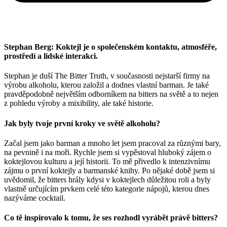
Stephan Berg: Koktejl je o společenském kontaktu, atmosféře,
prostředí a lidské interakci.
Stephan je duší The Bitter Truth, v současnosti nejstarší firmy na
výrobu alkoholu, kterou založil a dodnes vlastní barman. Je také
pravděpodobně největším odborníkem na bitters na světě a to nejen
z pohledu výroby a mixibility, ale také historie.
Jak byly tvoje první kroky ve světě alkoholu?
Začal jsem jako barman a mnoho let jsem pracoval za různými bary,
na pevnině i na moři. Rychle jsem si vypěstoval hluboký zájem o
koktejlovou kulturu a její historii. To mě přivedlo k intenzivnímu
zájmu o první koktejly a barmanské knihy. Po nějaké době jsem si
uvědomil, že bitters hrály kdysi v koktejlech důležitou roli a byly
vlastně určujícím prvkem celé této kategorie nápojů, kterou dnes
nazýváme cocktail.
Co tě inspirovalo k tomu, že ses rozhodl vyrábět právě bitters?