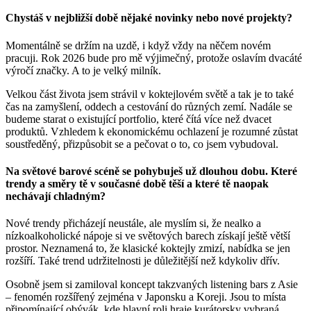
Chystáš v nejbližší době nějaké novinky nebo nové projekty?
Momentálně se držím na uzdě, i když vždy na něčem novém
pracuji. Rok 2026 bude pro mě výjimečný, protože oslavím dvacáté
výročí značky. A to je velký milník.
Velkou část života jsem strávil v koktejlovém světě a tak je to také
čas na zamyšlení, oddech a cestování do různých zemí. Nadále se
budeme starat o existující portfolio, které čítá více než dvacet
produktů. Vzhledem k ekonomickému ochlazení je rozumné zůstat
soustředěný, přizpůsobit se a pečovat o to, co jsem vybudoval.
Na světové barové scéně se pohybuješ už dlouhou dobu. Které
trendy a směry tě v současné době těší a které tě naopak
nechávají chladným?
Nové trendy přicházejí neustále, ale myslím si, že nealko a
nízkoalkoholické nápoje si ve světových barech získají ještě větší
prostor. Neznamená to, že klasické koktejly zmizí, nabídka se jen
rozšíří. Také trend udržitelnosti je důležitější než kdykoliv dřív.
Osobně jsem si zamiloval koncept takzvaných listening bars z Asie
– fenomén rozšířený zejména v Japonsku a Koreji. Jsou to místa
připomínající obývák, kde hlavní roli hraje kurátorsky vybraná