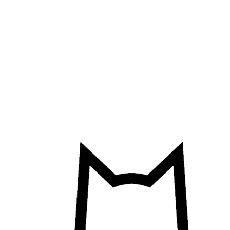
Přejít
k
obsahu