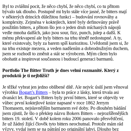
Byl to zvláštní pocit, že něco chybí, že něco chybí, co tu přitom
bývalo tak dlouho. Postupně mi bylo stále více jasné, že bitters mají
v některých drincích důležitou funkci – budování rovnováhy a
komplexity. Zejména v koktejlech, které byly definovány právě
použitím bitters, a přitom šlo jen o jeden druh míchaných nápojů
vedle mnoha dalších, jako jsou sour, fizz, punch, julep a další. K
mému překvapení ale byly bitters na trhu téměř nedostupné. A ty,
které existovaly, byly za barem spíš kuriozitou. Uvědomil jsem si, že
na trhu existuje mezera, a veden nadšením a dobrodružným duchem,
jsem se rozhodl to změnit a stát se výrobcem. Mým cílem bylo
obohatit a inspirovat současnou i budoucí generaci barmanů.
Portfolio The Bitter Truth je dnes velmi rozmanité. Který z
produktů je ti nejbližší?
Je těžké vybrat jen jedno oblíbené dítě. Ale nejvíc úsilí jsem věnoval
výrobku
Bogart’s Bitters
– byla to práce z lásky, která trvala asi
dvanáct let. Bogart’s Bitters byly první bitters, které se objevily ve
vůbec první koktejlové knize napsané v roce 1862 Jerrym
Thomasem, nejslavnějším barmanem své doby. Po dlouhém bádání
jsem zjistil, že šlo o překlep názvu Bokers Bitters – nejrozšířenějších
bitters 19. století. V době kolem roku 2006 panovalo přesvědčení,
že už žádný žijící člověk tyto bitters neochutnal. Protože mám rád
výzvy, vydal jsem se na pátrání po originální lahvi. Dlouho bez