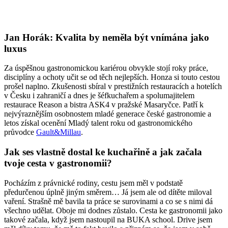
Jan Horák: Kvalita by neměla být vnímána jako
luxus
Za úspěšnou gastronomickou kariérou obvykle stojí roky práce,
disciplíny a ochoty učit se od těch nejlepších. Honza si touto cestou
prošel naplno. Zkušenosti sbíral v prestižních restauracích a hotelích
v Česku i zahraničí a dnes je šéfkuchařem a spolumajitelem
restaurace Reason a bistra ASK4 v pražské Masaryčce. Patří k
nejvýraznějším osobnostem mladé generace české gastronomie a
letos získal ocenění Mladý talent roku od gastronomického
průvodce
Gault&Millau
.
Jak ses vlastně dostal ke kuchařině a jak začala
tvoje cesta v gastronomii?
Pocházím z právnické rodiny, cestu jsem měl v podstatě
předurčenou úplně jiným směrem… Já jsem ale od dítěte miloval
vaření. Strašně mě bavila ta práce se surovinami a co se s nimi dá
všechno udělat. Oboje mi dodnes zůstalo. Cesta ke gastronomii jako
takové začala, když jsem nastoupil na BUKA school. Drive jsem