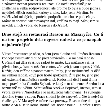
a zároveň nechat prostor k realizaci. Časově i mentálně je to
challenge a velká zodpovědnost, ale pro mě to byla a bude jedna z
nejdůležitějších součástí kariéry a toho, kdo jsem. Myslím, že
vzdělávání mladých je potřeba podpořit a trochu se podceňuje.
Máme tu spoustu talentovaných lidí, kteří na to mají. Sám jsem si
několik z nich vybral do Reason i do ASK4.
Dnes stojíš za restaurací Reason na Masaryčce. Co ti
na tom projektu dělá největší radost a co je naopak
nejnáročnější?
Vlastní restaurace je něco, o čem jsem dlouho snil. Jméno Reason i
koncept existovaly dlouho před otevřením. Co mi dělá radost?
Upřímně mi dělá strašnou radost to místo, kde můžeme vařit a
přivítat hosty. Jsme v rušném centru, zároveň je tam naprostý klid.
Každej den vaříme s panoramatem Prahy, je to neskutečný. A dělá
mi velkou radost, když jsou hosté spokojení. Žiju pro to, je to pro
mě extrémně naplňující a motivující. Radost mi dělá i můj tým a
moje pravá ruka Claudio Sejkati, se kterým to táhneme už sedm let a
bezmezně mu věřím. Šéfcukrářka Anežka Popková, kterou jsem si
vybral právě v Nároďáku a je neskutečně talentovaná. Ta synergie
dobrého týmu je super. Práce s lidmi je ale zároveň určitě ta největší
challenge. V Masaryčce máme dva provozy. Reason fine dining a
bistro ASK4. Je to kolos, hodně lidí, hodně pozic… a práce s lidmi,