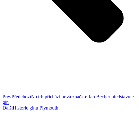
Prev
Předchozí
Na trh přichází nová značka: Jan Becher představuje
gin
Další
Historie ginu Plymouth