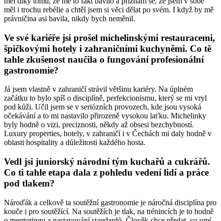
měl díky tomu, že mě to fakt bavilo a přiznám se, že jsem v sobě
měl i trochu rebélie a chtěl jsem si věci dělat po svém. I když by mě
právničina asi bavila, nikdy bych neměnil.
Ve své kariéře jsi prošel michelinskými restauracemi,
špičkovými hotely i zahraničními kuchyněmi. Co tě
tahle zkušenost naučila o fungování profesionální
gastronomie?
Já jsem vlastně v zahraničí strávil většinu kariéry. Na úplném
začátku to bylo spíš o disciplíně, perfekcionismu, který se mi vryl
pod kůži. Učil jsem se v seriózních provozech, kde jsou vysoká
očekávání a to mi nastavilo přirozeně vysokou laťku. Michelinky
byly hodně o vizi, preciznosti, někdy až obsesi bezchybností.
Luxury properties, hotely, v zahraničí i v Čechách mi daly hodně v
oblasti hospitality a důležitosti každého hosta.
Vedl jsi juniorský národní tým kuchařů a cukrářů.
Co ti tahle etapa dala z pohledu vedení lidí a práce
pod tlakem?
Nároďák a celkově ta soutěžní gastronomie je náročná disciplína pro
kouče i pro soutěžící. Na soutěžích je tlak, na trénincích je to hodně
o mentoringu a nastavování standardů. Člověk chce předat, co umí,