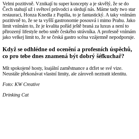
Velmi pozitivně. Vznikají tu super koncepty a je skvělý, že se do
Čech stahují už i světoví průvodci a sledují nás. Máme tady two star
restauraci, Honza Knedla z Papilia, to je fantastický. A taky vnímám
pozitivně to, že se ta vyšší gastronomie posouvá i mimo Prahu. Jako
limit vnímám to, že je kvalita pořád ještě braná za luxus a není to
přirozený lifestyle nebo směr českého strávníka. A profesně vnímám
jako velkej limit to, že se česká gastro scéna vzájemně nepodporuje.
Když se odhlédne od ocenění a profesních úspěchů,
co pro tebe dnes znamená být dobrý šéfkuchař?
Mít spokojené hosty, loajální zaměstnance a držet se své vize.
Neustále překonávat vlastní limity, ale zároveň neztratit identitu.
Foto: KW Creative
Drinking Cat