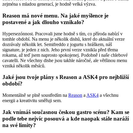
zejména s mladou generací, je hodně velká výzva.
Reason má nové menu. Na jaké myšlence je
postavené a jak dlouho vznikalo?
Hypersezónnost. Pracovali jsme hodně s tím, co příroda nabízí v
tomhle období. Na menu je několik dishů, které do aktuální verze
dozrávaly několik let. Semifreddo z jogurtu s hráškem, náš
signature, je jeden z nich. Jeho první verze vznikla před třema
rokama, až teď jsem naprosto spokojenej. Podobně i naše chlebové
cavatelli. Ne všechny dishe jsou takhle náročné, ale většinou menu
vzniká několik měsíců.
Jaké jsou tvoje plány s Reason a ASK4 pro nejbližší
období?
Momentálně se plně soustředím na
Reason
a
ASK4
a všechnu
energii a kreativitu směřuji sem.
Jak vnímáš současnou českou gastro scénu? Kam se
podle tebe nejvíc posouvá a kde naopak stále naráží
na své limity?