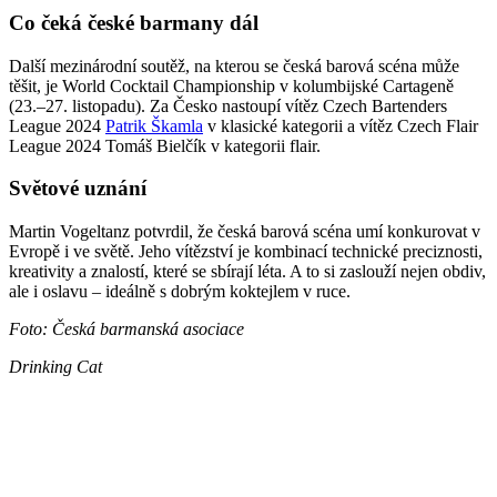
Co čeká české barmany dál
Další mezinárodní soutěž, na kterou se česká barová scéna může
těšit, je World Cocktail Championship v kolumbijské Cartageně
(23.–27. listopadu). Za Česko nastoupí vítěz Czech Bartenders
League 2024
Patrik Škamla
v klasické kategorii a vítěz Czech Flair
League 2024 Tomáš Bielčík v kategorii flair.
Světové uznání
Martin Vogeltanz potvrdil, že česká barová scéna umí konkurovat v
Evropě i ve světě. Jeho vítězství je kombinací technické preciznosti,
kreativity a znalostí, které se sbírají léta. A to si zaslouží nejen obdiv,
ale i oslavu – ideálně s dobrým koktejlem v ruce.
Foto: Česká barmanská asociace
Drinking Cat