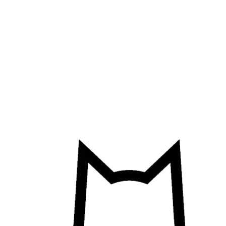
Přejít
k
obsahu