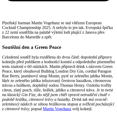
Plzeňský barman Martin Vogeltanz se stal vítězem European
Cocktail Championship 2025. A nebylo to jen tak. Evropská špička
z 22 zemí soutěžila na palubě výletní lodi plující z Janova přes
Barcelonu do Marseille a zpět.
Soutěžní den a Green Peace
Celodenní soutěž byla rozdělena do dvou částí: dopolední přípravy
koktejlu před publikem a hodnotící komisí a odpoledního písemného
testu znalostí o 60 otázkách. Martin připravil drink s názvem Green
Peace, který obsahoval Bulldog London Dry Gin, cordial Paragon
Rue Berry, jasmínový sirup Monin, pyré ze zeleného jablka Monin,
likér ze zeleného jablka infuzovaný čerstvou bazalkou, citronovou
trávou a hráškem, doplněný sodou Thomas Henry. Ozdobu tvořily
citron, zlatý prach, růže, hrášek, jablko a citronová tráva.
Je to twist
na klasický Gin Fizz, do nějž jsem chtěl vpravit netradiční chutě v
podobě hrášku, citronové trávy a bazalky. Drink tak má ovocně-
zeleninový nádech se silnou hráškovou stopou a svěžestí pocházející
z citronové trávy,
popsal
Martin Vogeltanz
svůj koktejl.