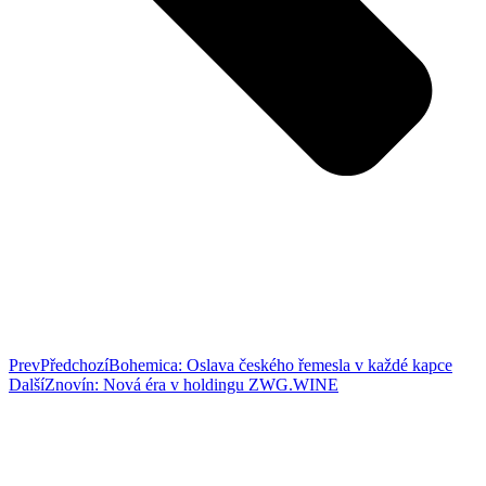
Prev
Předchozí
Bohemica: Oslava českého řemesla v každé kapce
Další
Znovín: Nová éra v holdingu ZWG.WINE