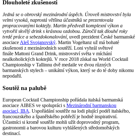
Dlouholeté zkušenosti
Jedná se o obrovský mezinárodní úspěch. Úroveň mistrovství byla
velmi vysoká, naprostá většina účastníků se prezentovala
propracovanými koktejly. Martin předvedl komplexní výkon a
vytvořil skvělý drink s krásnou ozdobou. Zúročil tak dlouhé roky
tvrdé práce a sebezdokonalování,
uvedl prezident České barmanské
asociace
Aleš Svojanovský
. Martin Vogeltanz už má bohaté
zkušenosti z mezinárodních soutěží. Loni vyhrál světové
finále Mattoni Grand Drink, mistrovství světa v míchání
nealkoholických koktejlů. V roce 2018 získal na World Cocktail
Championship v Tallinnu dvě medaile ve dvou různých
barmanských stylech – unikátní výkon, který se do té doby nikomu
nepodařil.
Soutěž na palubě
European Cocktail Championship pořádala italská barmanská
asociace AIBES ve spolupráci s
Mezinárodní barmanskou
asociací, IBA
. Uspořádání soutěže na lodi plující podél italského,
francouzského a španělského pobřeží je hodně inspirativní.
Účastníci si kromě soutěže mohli užít doprovodný program,
gastronomii a barovou kulturu vyhlášených středomořských
destinací.